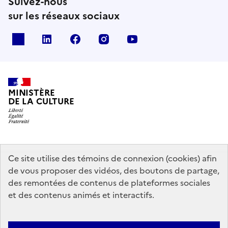
Suivez-nous
sur les réseaux sociaux
x
linkedin
facebook
instagram
youtube
MINISTÈRE
DE LA CULTURE
data.gouv.fr
legifrance.gouv.fr
info.gouv.fr
Ce site utilise des témoins de connexion (cookies) afin
de vous proposer des vidéos, des boutons de partage,
service-public.gouv.fr
des remontées de contenus de plateformes sociales
et des contenus animés et interactifs.
Contact
Mentions légales
Accessibilité : partiellement conforme