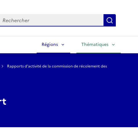
echercher
Lancer la
Régions
Thématiques
Rapports d'activité de la commission de récolement des
rt