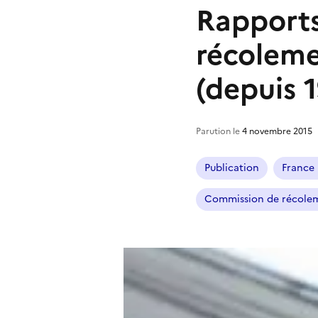
Rapports
récoleme
(depuis 
Parution le
4 novembre 2015
Publication
France 
Commission de récolem