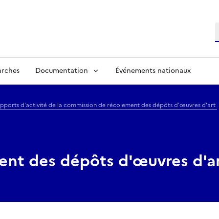
R
arches
Documentation
Événements nationaux
apports d'activité de la commission de récolement des dépôts d'œuvres d'art
nt des dépôts d'œuvres d'a