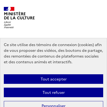
MINISTÈRE
DE LA CULTURE
data.gouv.fr
legifrance.gouv.fr
info.gouv.fr
Ce site utilise des témoins de connexion (cookies) afin
de vous proposer des vidéos, des boutons de partage,
service-public.gouv.fr
des remontées de contenus de plateformes sociales
et des contenus animés et interactifs.
Contact
Mentions légales
Accessibilité : partiellement conforme
Tout accepter
Politique générale de protection des données
Politique d’utilisation
des témoins de connexion (cookies)
Plan du site
Tout refuser
Sauf mention contraire, tous les contenus de ce site sont sous
licence
Personnaliser