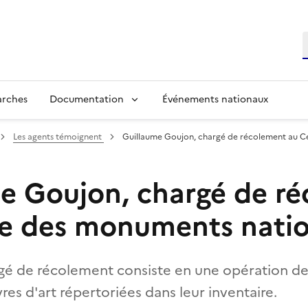
R
arches
Documentation
Événements nationaux
Les agents témoignent
Guillaume Goujon, chargé de récolement au C
e Goujon, chargé de r
re des monuments nati
gé de récolement consiste en une opération de
es d'art répertoriées dans leur inventaire.