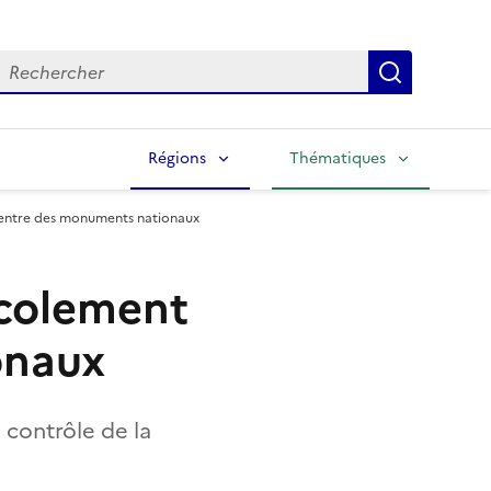
echercher
Lancer la
Régions
Thématiques
entre des monuments nationaux
écolement
onaux
 contrôle de la