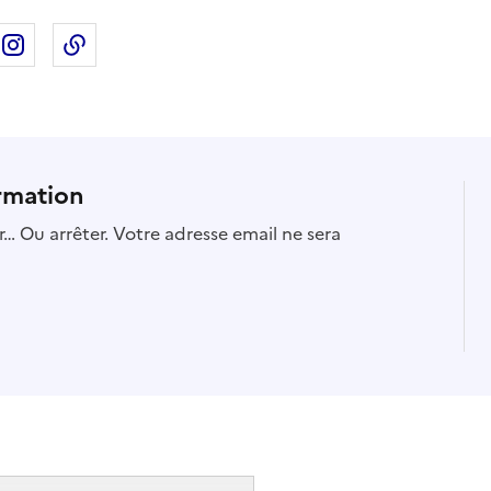
ebook
ur X
rtager sur Linkedin
Partager sur Instagram
Copier dans le presse-papier
rmation
… Ou arrêter. Votre adresse email ne sera