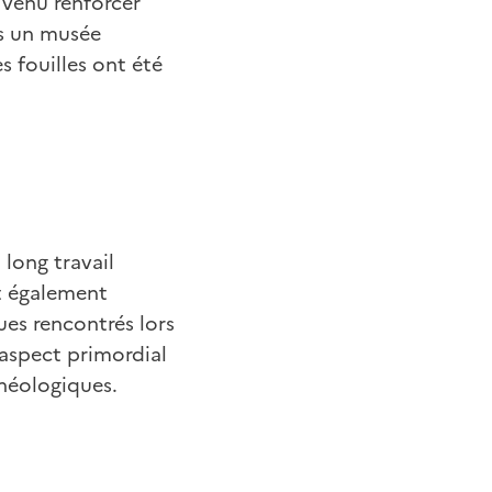
 venu renforcer
ns un musée
s fouilles ont été
 long travail
t également
ues rencontrés lors
n aspect primordial
chéologiques.