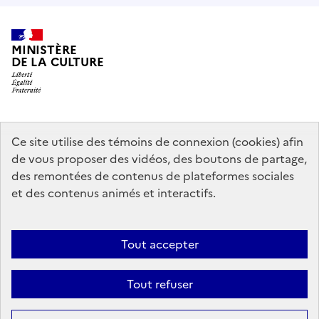
MINISTÈRE
DE LA CULTURE
data.gouv.fr
legifrance.gouv.fr
info.gouv.fr
Ce site utilise des témoins de connexion (cookies) afin
de vous proposer des vidéos, des boutons de partage,
service-public.gouv.fr
des remontées de contenus de plateformes sociales
et des contenus animés et interactifs.
Mentions légales
Accessibilité : partiellement conforme
Politique
Tout accepter
d’utilisation des témoins de connexion (cookies)
Politique générale de
protection des données
Plan du site
Tout refuser
Sauf mention contraire, tous les contenus de ce site sont sous
licence