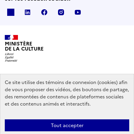
x
linkedin
facebook
instagram
youtube
MINISTÈRE
DE LA CULTURE
data.gouv.fr
legifrance.gouv.fr
info.gouv.fr
Ce site utilise des témoins de connexion (cookies) afin
de vous proposer des vidéos, des boutons de partage,
service-public.gouv.fr
des remontées de contenus de plateformes sociales
et des contenus animés et interactifs.
Mentions légales
Accessibilité : partiellement conforme
Politique
Tout accepter
d’utilisation des témoins de connexion (cookies)
Politique générale de