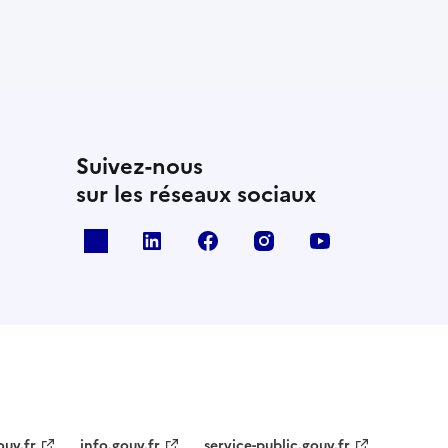
Suivez-nous
sur les réseaux sociaux
x
linkedin
facebook
instagram
youtube
ouv.fr
info.gouv.fr
service-public.gouv.fr