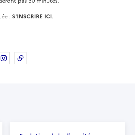
éderont pas 30 minutes.
tée :
S'INSCRIRE ICI
.
ebook
ur X
rtager sur Linkedin
Partager sur Instagram
Copier dans le presse-papier