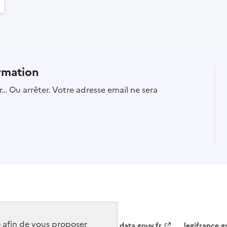
rmation
… Ou arrêter. Votre adresse email ne sera
) afin de vous proposer
data.gouv.fr
legifrance.g