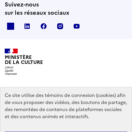
Suivez-nous
sur les réseaux sociaux
x
linkedin
facebook
instagram
youtube
MINISTÈRE
DE LA CULTURE
data.gouv.fr
legifrance.gouv.fr
info.gouv.fr
Ce site utilise des témoins de connexion (cookies) afin
de vous proposer des vidéos, des boutons de partage,
service-public.gouv.fr
des remontées de contenus de plateformes sociales
et des contenus animés et interactifs.
Mentions légales
Accessibilité : partiellement conforme
Politique