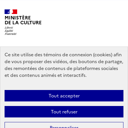
MINISTÈRE
DE LA CULTURE
data.gouv.fr
legifrance.gouv.fr
info.gouv.fr
Ce site utilise des témoins de connexion (cookies) afin
de vous proposer des vidéos, des boutons de partage,
service-public.gouv.fr
des remontées de contenus de plateformes sociales
et des contenus animés et interactifs.
Mentions légales
Accessibilité : partiellement conforme
Politique
Tout accepter
d’utilisation des témoins de connexion (cookies)
Politique générale de
protection des données
Plan du site
Tout refuser
Sauf mention contraire, tous les contenus de ce site sont sous
licence
Personnaliser