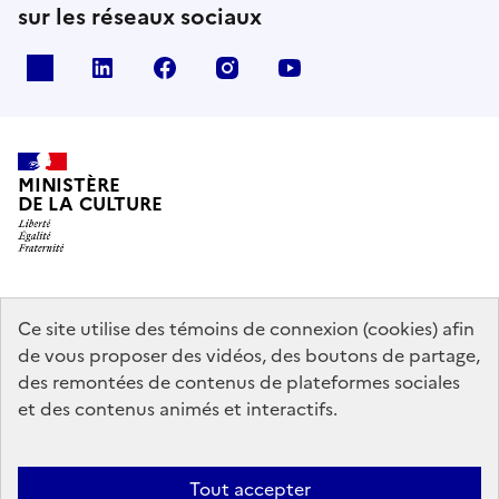
sur les réseaux sociaux
x
linkedin
facebook
instagram
youtube
MINISTÈRE
DE LA CULTURE
data.gouv.fr
legifrance.gouv.fr
info.gouv.fr
Ce site utilise des témoins de connexion (cookies) afin
de vous proposer des vidéos, des boutons de partage,
service-public.gouv.fr
des remontées de contenus de plateformes sociales
et des contenus animés et interactifs.
Mentions légales
Accessibilité : partiellement conforme
Politique
Tout accepter