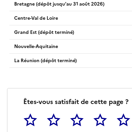
Bretagne (dépôt jusqu'au 31 août 2026)
Centre-Val de Loire
Grand Est (dépôt terminé)
Nouvelle-Aquitaine
La Réunion (dépôt terminé)
Êtes-vous satisfait de cette page ?
1
2
3
4
5
Cette page ne pas m'a pas du tout été utile
Un peu
Cette page m'a été moyenn
Cette page m'a ét
Cette 