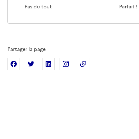
Pas du tout
Parfait !
Partager la page
Partager sur Facebook
Partager sur X
Partager sur Linkedin
Partager sur Instagram
Copier dans le press