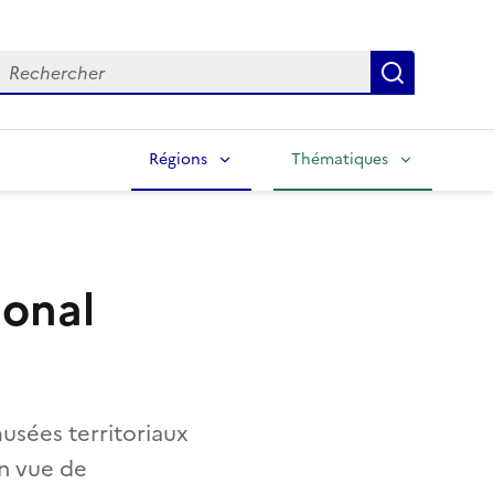
echercher
Lancer la
Régions
Thématiques
ional
usées territoriaux
en vue de