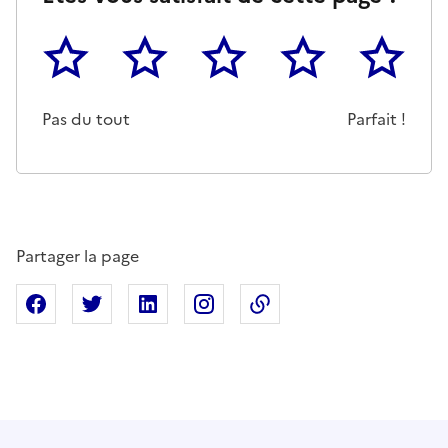
1
2
3
4
5
Cette page ne pas m'a pas du tout été utile
Un peu
Cette page m'a été moyennemen
Cette page m'a été trè
Cette page 
Pas du tout
Parfait !
Partager la page
Partager sur Facebook
Partager sur X
Partager sur Linkedin
Partager sur Instagram
Copier dans le presse