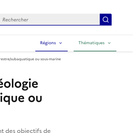
echercher
Lancer la
Régions
Thématiques
restre/subaquatique ou sous-marine
éologie
ique ou
t des objectifs de