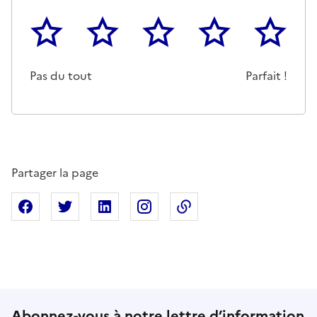
1
2
3
4
5
Cette page ne pas m'a pas du tout été utile
Un peu
Cette page m'a été moyennemen
Cette page m'a été trè
Cette page 
Pas du tout
Parfait !
Partager la page
Partager sur Facebook
Partager sur X
Partager sur Linkedin
Partager sur Instagram
Copier dans le presse
Abonnez-vous à notre lettre d’information