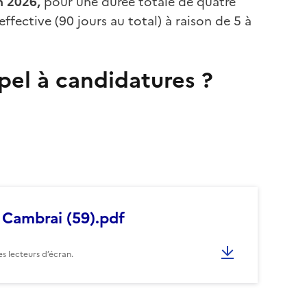
in 2026,
pour une durée totale de quatre
ffective (90 jours au total) à raison de 5 à
pel à candidatures ?
– Cambrai (59).pdf
s lecteurs d’écran.