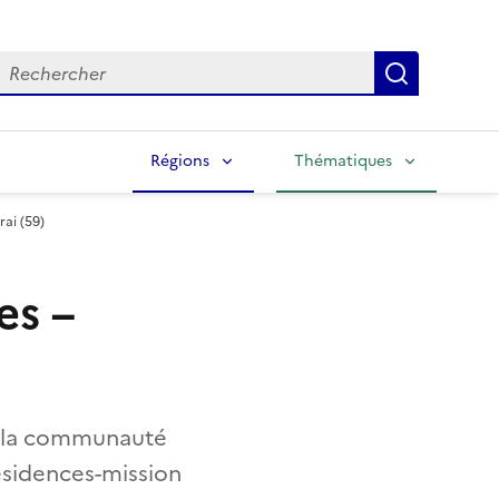
echercher
Lancer la
Régions
Thématiques
rai (59)
es –
), la communauté
ésidences-mission