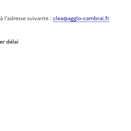
 l’adresse suivante :
clea@agglo-cambrai.fr
er délai
e-papier