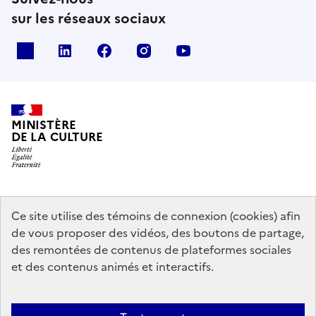
sur les réseaux sociaux
x
linkedin
facebook
instagram
youtube
MINISTÈRE
DE LA CULTURE
data.gouv.fr
legifrance.gouv.fr
info.gouv.fr
Ce site utilise des témoins de connexion (cookies) afin
de vous proposer des vidéos, des boutons de partage,
service-public.gouv.fr
des remontées de contenus de plateformes sociales
et des contenus animés et interactifs.
Contact
Mentions légales
Accessibilité : partiellement conforme