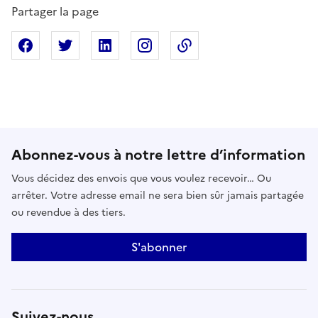
Partager la page
Partager sur Facebook
Partager sur X
Partager sur Linkedin
Partager sur Instagram
Copier dans le presse
Abonnez-vous à notre lettre d’information
Vous décidez des envois que vous voulez recevoir… Ou
arrêter. Votre adresse email ne sera bien sûr jamais partagée
ou revendue à des tiers.
S'abonner
Suivez-nous