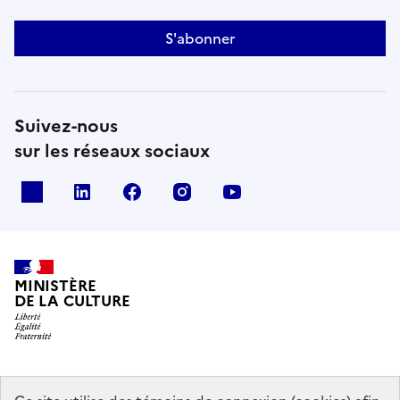
S'abonner
Suivez-nous
sur les réseaux sociaux
x
linkedin
facebook
instagram
youtube
MINISTÈRE
DE LA CULTURE
data.gouv.fr
legifrance.gouv.fr
info.gouv.fr