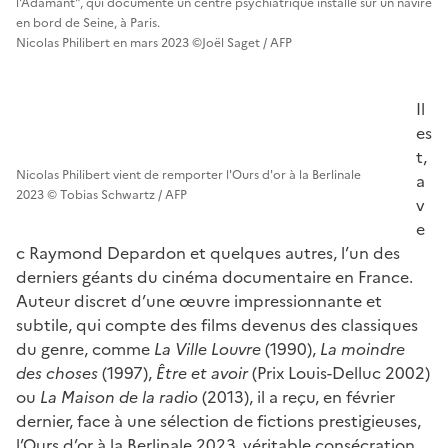
l'Adamant", qui documente un centre psychiatrique installé sur un navire
en bord de Seine, à Paris.
Nicolas Philibert en mars 2023 ©Joël Saget / AFP
Il
es
t,
Nicolas Philibert vient de remporter l'Ours d'or à la Berlinale
a
2023 © Tobias Schwartz / AFP
v
e
c Raymond Depardon et quelques autres, l’un des
derniers géants du cinéma documentaire en France.
Auteur discret d’une œuvre impressionnante et
subtile, qui compte des films devenus des classiques
du genre, comme
La Ville Louvre
(1990),
La moindre
des choses
(1997),
Être et avoir
(Prix Louis-Delluc 2002)
ou
La Maison de la radio
(2013), il a reçu, en février
dernier, face à une sélection de fictions prestigieuses,
l’Ours d’or à la Berlinale 2023, véritable consécration