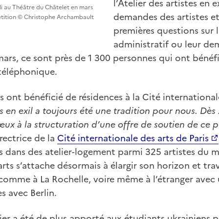
l’Atelier des artistes en e
lli au Théâtre du Châtelet en mars
demandes des artistes e
épétition © Christophe Archambault
premières questions sur l
administratif ou leur d
ars, ce sont près de 1 300 personnes qui ont bénéfi
éléphonique.
s ont bénéficié de résidences à la Cité internationale
es en exil a toujours été une tradition pour nous. Dès
ux à la structuration d’une offre de soutien de ce p
rectrice de la
Cité internationale des arts de Paris
s dans des atelier-logement parmi 325 artistes du m
rts s’attache désormais à élargir son horizon et trav
n comme à La Rochelle, voire même à l’étranger ave
s avec Berlin.
ier a été de plus apporté aux étudiants ukrainiens p