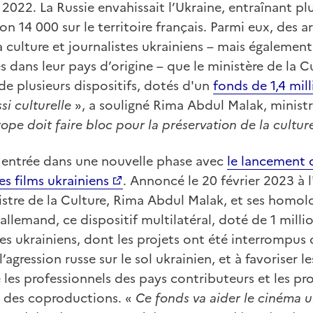
r 2022. La Russie envahissait l’Ukraine, entraînant pl
on 14 000 sur le territoire français. Parmi eux, des ar
a culture et journalistes ukrainiens – mais également
s dans leur pays d’origine – que le ministère de la
 de plusieurs dispositifs, dotés d'un
fonds de 1,4 mil
si culturelle
», a souligné Rima Abdul Malak, ministr
rope doit faire bloc pour la préservation de la cultu
t entrée dans une nouvelle phase avec
le lancement 
es films ukrainiens
. Annoncé le 20 février 2023 à 
nistre de la Culture, Rima Abdul Malak, et ses homo
llemand, ce dispositif multilatéral, doté de 1 millio
tes ukrainiens, dont les projets ont été interrompus 
gression russe sur le sol ukrainien, et à favoriser l
 les professionnels des pays contributeurs et les pr
s des coproductions. «
Ce fonds va aider le cinéma u