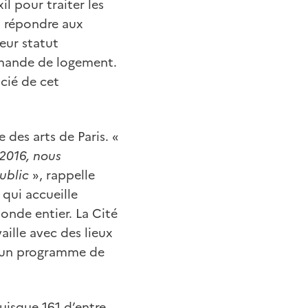
xil pour traiter les
t répondre aux
eur statut
emande de logement.
cié de cet
 des arts de Paris. «
 2016, nous
ublic
», rappelle
qui accueille
onde entier. La Cité
aille avec des lieux
c un programme de
uisque 161 d’entre