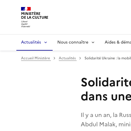
MINISTÈRE
DE LA CULTURE
Actualités
Nous connaître
Aides & dém
Accueil Ministère
Actualités
Solidarité Ukraine : la mobi
Solidarit
dans une
Il y a un an, la Ru
Abdul Malak, minist