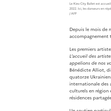
Le Kiev City Ballet est accuei
2022. Ici, les danseurs en r
/ AFP
Depuis le mois de m
accompagnement t
Les premiers artiste
L’accueil des artist
appelions de nos vœ
Bénédicte Alliot, di
quatorze Ukrainien
internationale des a
culturels en régio
résidences partagée
Un soutien particul