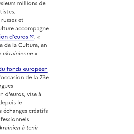
usieurs millions de
tistes,
 russes et
 Culture accompagne
lion d'euros
. «
e de la Culture, en
re ukrainienne
».
du fonds européen
l'occasion de la 73e
logues
n d'euros, vise à
depuis le
es échanges créatifs
ofessionnels
krainien à tenir