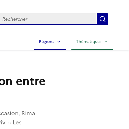
echercher
Lancer la
Régions
Thématiques
ion entre
occasion, Rima
iv. « Les