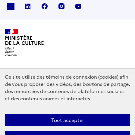
x
linkedin
facebook
instagram
youtube
MINISTÈRE
DE LA CULTURE
data.gouv.fr
legifrance.gouv.fr
info.gouv.fr
Ce site utilise des témoins de connexion (cookies) afin
de vous proposer des vidéos, des boutons de partage,
service-public.gouv.fr
des remontées de contenus de plateformes sociales
et des contenus animés et interactifs.
Contact
Mentions légales
Accessibilité : partiellement conforme
Tout accepter
Politique générale de protection des données
Politique d’utilisation