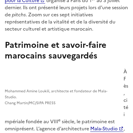
pour la Culture
organisé à Paris du 1
au 3 juillet
dernier. Ils ont présenté leurs projets lors d’une session
de
pitchs
. Zoom sur ces sept initiatives
représentatives de la vitalité et de la diversité du
secteur culturel et artistique marocain.
Patrimoine et savoir-faire
marocains sauvegardés
À
F
ès
Mohammed Amine Loukili, architecte et fondateur de Mala-
,
Studio.
ci
Chang Martin/MC/SIPA PRESS
té
i
e
mpériale fondée au VIII
siècle, le patrimoine est
omniprésent. L’agence d’architecture
Mala-Studio
,