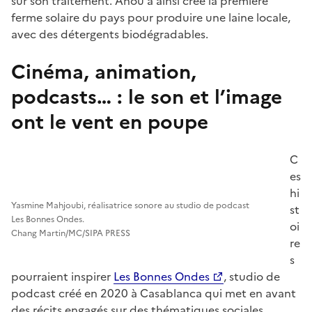
sur son traitement. Anou a ainsi créé la première
ferme solaire du pays pour produire une laine locale,
avec des détergents biodégradables.
Cinéma, animation,
podcasts… : le son et l’image
ont le vent en poupe
C
es
hi
Yasmine Mahjoubi, réalisatrice sonore au studio de podcast
st
Les Bonnes Ondes.
oi
Chang Martin/MC/SIPA PRESS
re
s
pourraient inspirer
Les Bonnes Ondes
, studio de
podcast créé en 2020 à Casablanca qui met en avant
des récits engagés sur des thématiques sociales,