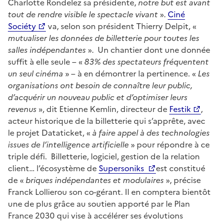
Charlotte Rondelez sa présidente,
notre but est avant
tout de rendre visible le spectacle vivant
».
Ciné
Sociéty
va, selon son président Thierry Delpit, «
mutualiser les données de billetterie pour toutes les
salles indépendantes
». Un chantier dont une donnée
suffit à elle seule – «
83% des spectateurs fréquentent
un seul cinéma
» – à en démontrer la pertinence. «
Les
organisations ont besoin de connaître leur public,
d’acquérir un nouveau public et d’optimiser leurs
revenus
», dit Etienne Kemlin, directeur de
Festik
,
acteur historique de la billetterie qui s’apprête, avec
le projet Dataticket, «
à faire appel à des technologies
issues de l’intelligence artificielle
» pour répondre à ce
triple défi. Billetterie, logiciel, gestion de la relation
client… l’écosystème de
Supersoniks
est constitué
de «
briques indépendantes et modulaires
», précise
Franck Lollierou son co-gérant. Il en comptera bientôt
une de plus grâce au soutien apporté par le Plan
France 2030 qui vise à accélérer ses évolutions