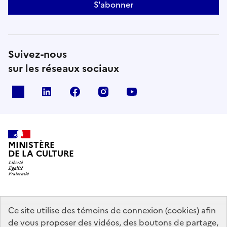
S'abonner
Suivez-nous
sur les réseaux sociaux
x
linkedin
facebook
instagram
youtube
MINISTÈRE
DE LA CULTURE
data.gouv.fr
legifrance.gouv.fr
info.gouv.fr
Ce site utilise des témoins de connexion (cookies) afin
de vous proposer des vidéos, des boutons de partage,