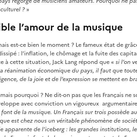
pays regorge de musiciens amateurs. Pourquoi ne pas
 culturel ?
»
ible l’amour de la musique
mais est-ce bien le moment ? Le fameux état de grâce 
dissipé : l’inflation, le chômage et la fuite des capit
 à cette situation, Jack Lang répond que «
si l’on 
la réanimation économique du pays, il faut que toutes
lligence, de la joie et de l’expression se mettent en br
, mais pourquoi ? Ne dit-on pas que les Français ne 
veloppe avec conviction un vigoureux argumentaire
s font de la musique. Un Français sur trois possède a
que est chez nous un véritable phénomène de société
e apparente de l’iceberg : les grandes institutions, l