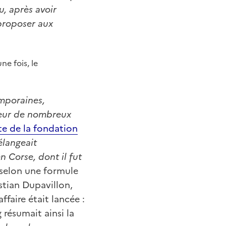
u, après avoir
 proposer aux
e fois, le
mporaines,
teur de nombreux
ite de la fondation
élangeait
n Corse, dont il fut
 selon une formule
stian Dupavillon,
affaire était lancée :
 résumait ainsi la