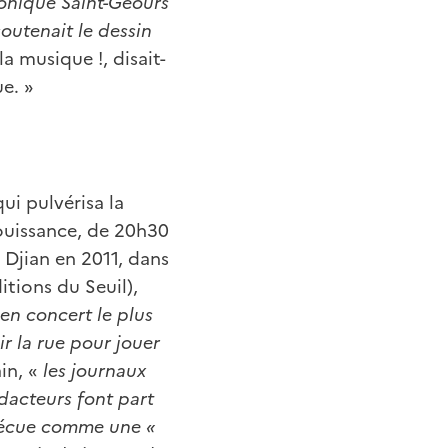
onique Saint-Geours
outenait le dessin
la musique !, disait-
ue. »
ui pulvérisa la
ouissance, de 20h30
 Djian en 2011, dans
ditions du Seuil),
en concert le plus
ir la rue pour jouer
in, «
les journaux
dacteurs font part
 vécue comme une «