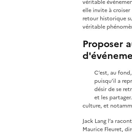
véritable événement
elle invite à croise
retour historique s
véritable phénomèn
Proposer a
d'événemen
C’est, au fond
puisqu’il a re
désir de se re
et les partager
culture, et notamm
Jack Lang l’a racon
Maurice Fleuret, di