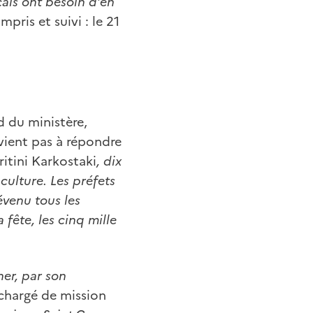
çais ont besoin d’en
pris et suivi : le 21
d du ministère,
vient pas à répondre
itini Karkostaki
, dix
culture. Les préfets
évenu tous les
 fête, les cinq mille
er, par son
chargé de mission