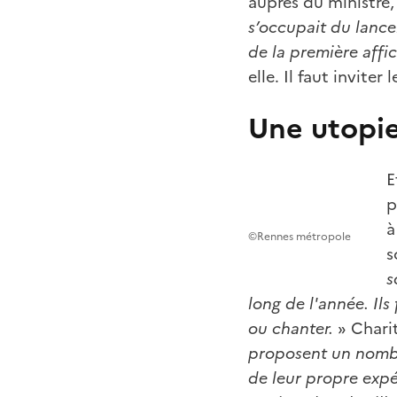
auprès du ministre,
s’occupait du lance
de la première affi
elle. Il faut invite
Une utopie
E
p
à
©Rennes métropole
s
s
long de l'année. Ils
ou chanter.
» Charit
proposent un nombre
de leur propre exp