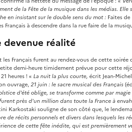
 confirme la netteté du message de l’époque : «
Vér
ment de la Fête de la musique dans les médias. Elle s
che en insistant sur le double sens du mot :
Faites de 
r les Français à descendre dans la rue faire de la musiq
 devenue réalité
t les Français furent au rendez-vous de cette soirée q
etite demi-heure timidement prévue pour cette réj
 21 heures ! «
La nuit la plus courte,
écrit Jean-Michel
on ouvrage,
21 juin : le sacre musical des Français
(é
olstice d'été oblige, se transforme comme par magie 
 furent près d'un million dans toute la France à envah
ini Karkostaki souligne de son côté que, le lendema
 de récits personnels et divers dans lesquels les ré
érience de cette fête inédite, qui est premièrement