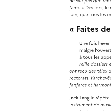
ne sait pas que tan
faire.
» Dès lors, le
juin, que tous les m
« Faites de
Une fois l’évé
malgré l’ouver
à tous les appe
mille dossiers 
ont reçu des télex d
rectorats, l’archevêc
fanfares et harmoni
Jack Lang le répète 
instrument de musiqu