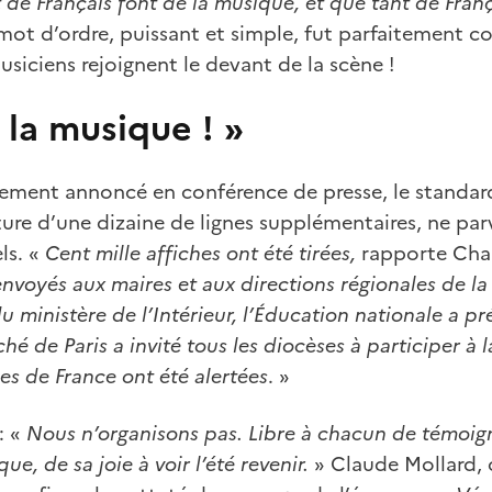
t de Français font de la musique, et que tant de Fran
 mot d’ordre, puissant et simple, fut parfaitement com
usiciens rejoignent le devant de la scène !
 la musique ! »
nement annoncé en conférence de presse, le standar
ture d’une dizaine de lignes supplémentaires, ne par
ls. «
Cent mille affiches ont été tirées,
rapporte Char
envoyés aux maires et aux directions régionales de la 
u ministère de l’Intérieur, l’Éducation nationale a pr
hé de Paris a invité tous les diocèses à participer à la
es de France ont été alertées
. »
: «
Nous n’organisons pas. Libre à chacun de témoign
e, de sa joie à voir l’été revenir.
» Claude Mollard, 