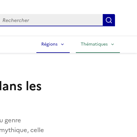
echercher
Lancer la
Régions
Thématiques
dans les
au genre
n mythique, celle