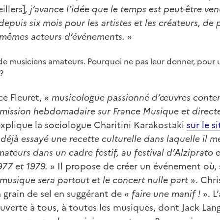
illers]
, j’avance l’idée que le temps est peut-être ven
epuis six mois pour les artistes et les créateurs, de
x-mêmes acteurs d’événements.
»
de musiciens amateurs. Pourquoi ne pas leur donner, pour un
?
e Fleuret, «
musicologue passionné d’œuvres conte
mission hebdomadaire sur France Musique et direc
plique la sociologue Charitini Karakostaki
sur le s
 déjà essayé une recette culturelle dans laquelle il m
ateurs dans un cadre festif, au festival d’Alziprato e
977 et 1979.
» Il propose de créer un événement où,
 musique sera partout et le concert nulle part
». Chri
 grain de sel en suggérant de «
faire une manif !
». L’
ouverte à tous, à toutes les musiques, dont Jack Lang