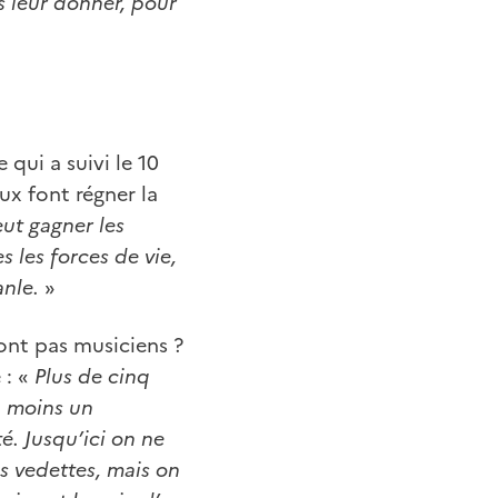
 leur donner, pour
qui a suivi le 10
aux font régner la
veut gagner les
 les forces de vie,
anle.
»
sont pas musiciens ?
 : «
Plus de cinq
u moins un
. Jusqu’ici on ne
es vedettes, mais on