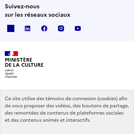
Suivez-nous
sur les réseaux sociaux
x
linkedin
facebook
instagram
youtube
MINISTÈRE
DE LA CULTURE
data.gouv.fr
legifrance.gouv.fr
info.gouv.fr
Ce site utilise des témoins de connexion (cookies) afin
de vous proposer des vidéos, des boutons de partage,
service-public.gouv.fr
des remontées de contenus de plateformes sociales
et des contenus animés et interactifs.