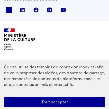
x
linkedin
facebook
instagram
youtube
MINISTÈRE
DE LA CULTURE
data.gouv.fr
legifrance.gouv.fr
info.gouv.fr
Ce site utilise des témoins de connexion (cookies) afin
de vous proposer des vidéos, des boutons de partage,
service-public.gouv.fr
des remontées de contenus de plateformes sociales
et des contenus animés et interactifs.
Contact
Mentions légales
Accessibilité : partiellement conforme
Tout accepter
Politique générale de protection des données
Politique d’utilisation