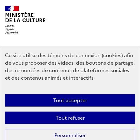
MINISTÈRE
DE LA CULTURE
data.gouv.fr
legifrance.gouv.fr
info.gouv.fr
Ce site utilise des témoins de connexion (cookies) afin
de vous proposer des vidéos, des boutons de partage,
service-public.gouv.fr
des remontées de contenus de plateformes sociales
et des contenus animés et interactifs.
Contact
Mentions légales
Accessibilité : partiellement conforme
Tout accepter
Politique générale de protection des données
Politique d’utilisation
des témoins de connexion (cookies)
Plan du site
Tout refuser
Sauf mention contraire, tous les contenus de ce site sont sous
licence
Personnaliser
etalab-2.0