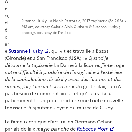
Ai
n
si,
Suzanne Husky, La Noble Pastorale, 2017, tapisserie (éd.2/18), x
d
243 cm, courtesy Galerie Alain Gutharc © Suzanne Husky ;
é
photogr. courtesy de l’artiste
cl
ar
e
Suzanne Husky
, qui vit et travaille à Bazas
(Gironde) et à San Francisco (USA) : «
Quand je
détourne la tapisserie
La Dame à la licorne
, j’interroge
notre difficulté à produire de l’imaginaire à l’extérieur
de la capitalocène ; là où il y avait des licornes et des
sirènes, j’ai placé un bulldozer.
» Un geste clair, qui n’a
pas besoin de commentaires… et qu’il aura fallu
patiemment tisser pour produire une toute nouvelle
tapisserie, à ajouter au cycle du musée de Cluny.
Le fameux critique d’art italien Germano Celant
parlait de la «
magie blanche de
Rebecca Horn