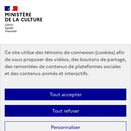
MINISTÈRE
DE LA CULTURE
data.gouv.fr
legifrance.gouv.fr
info.gouv.fr
Ce site utilise des témoins de connexion (cookies) afin
de vous proposer des vidéos, des boutons de partage,
service-public.gouv.fr
des remontées de contenus de plateformes sociales
et des contenus animés et interactifs.
Contact
Mentions légales
Accessibilité : partiellement conforme
Tout accepter
Politique générale de protection des données
Politique d’utilisation
des témoins de connexion (cookies)
Plan du site
Tout refuser
Sauf mention contraire, tous les contenus de ce site sont sous
licence
Personnaliser
etalab-2.0