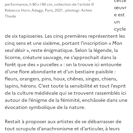
cette
performance, h 80 x l 60 cm, collection de l’artiste ©
œuvr
Rebecca Horn, Adagp, Paris, 2021 ; photogr. Achim
e est
Thode
un
cycle
de six tapisseries. Les cinq premières représentent les
cinq sens et une sixième, portant l’inscription «
Mon
seul désir
», reste énigmatique. Selon la légende, la
licorne, créature sauvage, ne s’approchait dans la
forêt que des « pucelles » : on la trouve ici entourée
d'une flore abondante et d'un bestiaire paisible :
fleurs, orangers, pins, houx, chênes, singes, chiens,
lapins, hérons. C’est toute la sensibilité et tout l’esprit
de la culture médiévale qui se trouvent rassemblés ici
autour de l’énigme de la féminité, enchâssée dans une
évocation symbolique de la nature.
Restait à proposer aux artistes de se débarrasser de
tout scrupule d’anachronisme et d’articuler, à leurs