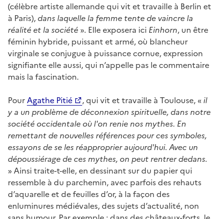
(célèbre artiste allemande qui vit et travaille à Berlin et
à Paris),
dans laquelle la femme tente de vaincre la
réalité et la société
». Elle exposera ici
Einhorn
, un être
féminin hybride, puissant et armé, où blancheur
virginale se conjugue à puissance cornue, expression
signifiante elle aussi, qui n’appelle pas le commentaire
mais la fascination.
Pour
Agathe Pitié
, qui vit et travaille à Toulouse, «
il
y a un problème de déconnexion spirituelle, dans notre
société occidentale où l'on renie nos mythes. En
remettant de nouvelles références pour ces symboles,
essayons de se les réapproprier aujourd'hui. Avec un
dépoussiérage de ces mythes, on peut rentrer dedans.
» Ainsi traite-t-elle, en dessinant sur du papier qui
ressemble à du parchemin, avec parfois des rehauts
d’aquarelle et de feuilles d’or, à la façon des
enluminures médiévales, des sujets d’actualité, non
sans humour. Par exemple : dans des châteaux-forts, le