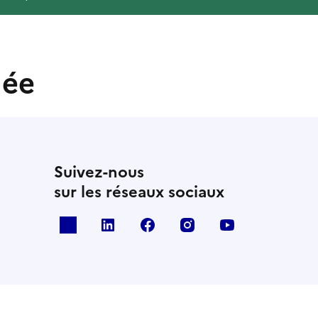
née
Suivez-nous
sur les réseaux sociaux
x
linkedin
facebook
instagram
youtube