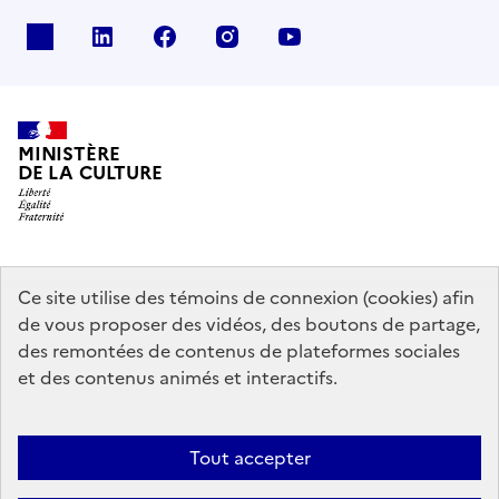
x
linkedin
facebook
instagram
youtube
MINISTÈRE
DE LA CULTURE
data.gouv.fr
legifrance.gouv.fr
info.gouv.fr
Ce site utilise des témoins de connexion (cookies) afin
de vous proposer des vidéos, des boutons de partage,
service-public.gouv.fr
des remontées de contenus de plateformes sociales
et des contenus animés et interactifs.
Mentions légales
Accessibilité : partiellement conforme
Politique
Tout accepter
d’utilisation des témoins de connexion (cookies)
Politique générale de