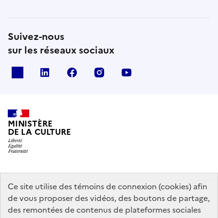
Suivez-nous
sur les réseaux sociaux
x
linkedin
facebook
instagram
youtube
MINISTÈRE
DE LA CULTURE
data.gouv.fr
legifrance.gouv.fr
info.gouv.fr
Ce site utilise des témoins de connexion (cookies) afin
de vous proposer des vidéos, des boutons de partage,
service-public.gouv.fr
des remontées de contenus de plateformes sociales