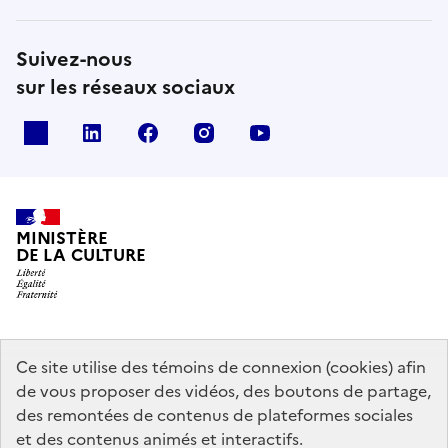
Suivez-nous
sur les réseaux sociaux
x
linkedin
facebook
instagram
youtube
MINISTÈRE
DE LA CULTURE
data.gouv.fr
legifrance.gouv.fr
info.gouv.fr
Ce site utilise des témoins de connexion (cookies) afin
de vous proposer des vidéos, des boutons de partage,
service-public.gouv.fr
des remontées de contenus de plateformes sociales
et des contenus animés et interactifs.