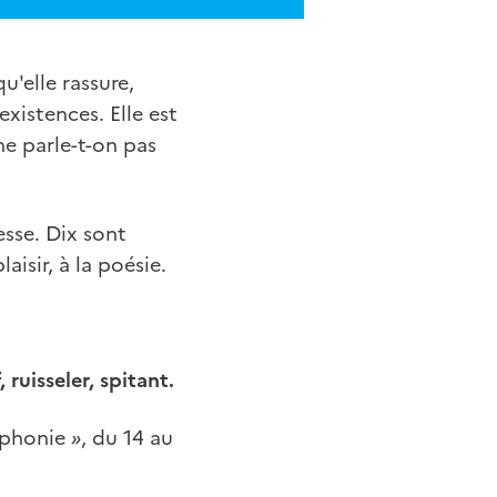
u'elle rassure,
existences. Elle est
e parle-t-on pas
esse. Dix sont
aisir, à la poésie.
 ruisseler, spitant.
ophonie
»
, du 14 au