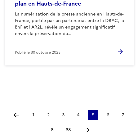
plan en Hauts-de-France
La numérisation de la presse ancienne en Hauts-de-
France, portée par un partenariat entre la DRAC, la
BnF et l'AR2L, révèle un engagement significatif
envers la préservation du...
Publié le
30 octobre 2023
1
2
3
4
5
6
7
Aller à la page précédente
8
38
Aller à la page suivante