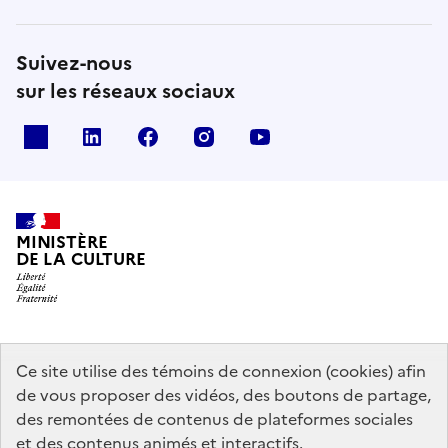
Suivez-nous
sur les réseaux sociaux
x
linkedin
facebook
instagram
youtube
MINISTÈRE
DE LA CULTURE
data.gouv.fr
legifrance.gouv.fr
info.gouv.fr
Ce site utilise des témoins de connexion (cookies) afin
de vous proposer des vidéos, des boutons de partage,
service-public.gouv.fr
des remontées de contenus de plateformes sociales
et des contenus animés et interactifs.