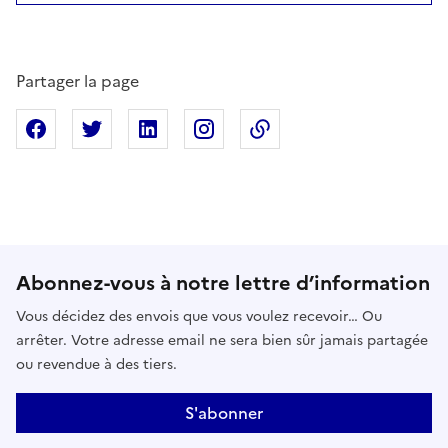
Partager la page
Partager sur Facebook
Partager sur X
Partager sur Linkedin
Partager sur Instagram
Copier dans le presse
Abonnez-vous à notre lettre d’information
Vous décidez des envois que vous voulez recevoir… Ou
arrêter. Votre adresse email ne sera bien sûr jamais partagée
ou revendue à des tiers.
S'abonner