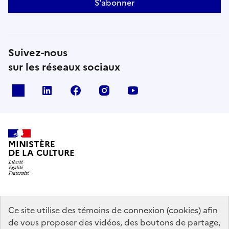
S'abonner
Suivez-nous
sur les réseaux sociaux
x
linkedin
facebook
instagram
youtube
MINISTÈRE
DE LA CULTURE
data.gouv.fr
legifrance.gouv.fr
info.gouv.fr
Ce site utilise des témoins de connexion (cookies) afin
de vous proposer des vidéos, des boutons de partage,
service-public.gouv.fr