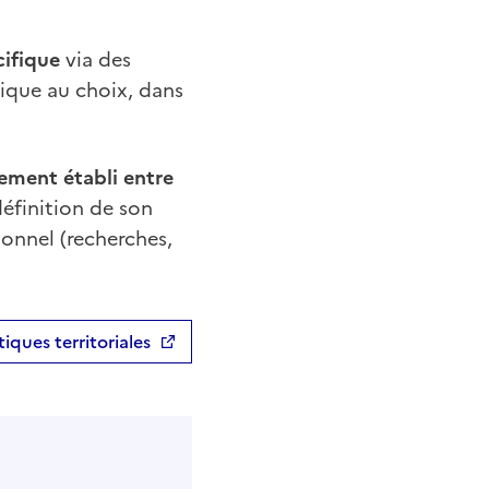
ifique
via des
tique au choix, dans
ment établi entre
 définition de son
ionnel (recherches,
tiques territoriales