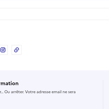
ebook
ur X
rtager sur Linkedin
Partager sur Instagram
Copier dans le presse-papier
rmation
… Ou arrêter. Votre adresse email ne sera