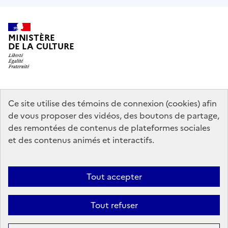
MINISTÈRE
DE LA CULTURE
data.gouv.fr
legifrance.gouv.fr
info.gouv.fr
Ce site utilise des témoins de connexion (cookies) afin
de vous proposer des vidéos, des boutons de partage,
service-public.gouv.fr
des remontées de contenus de plateformes sociales
et des contenus animés et interactifs.
Mentions légales
Accessibilité : partiellement conforme
Politique
Tout accepter
d’utilisation des témoins de connexion (cookies)
Politique générale de
protection des données
Plan du site
Tout refuser