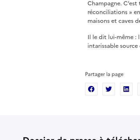
Champagne. C’est to
réconciliations » e
maisons et caves 
Il le dit lui-même 
intarissable source 
Partager la page
Partager sur Fac
Partager s
Pa