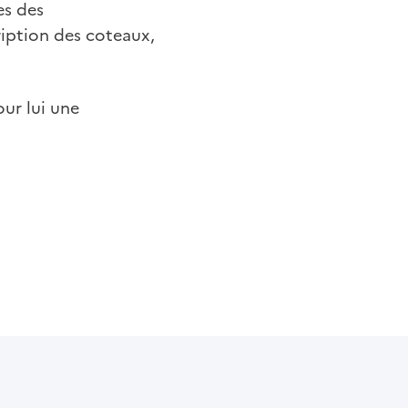
es des
cription des coteaux,
our lui une