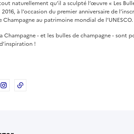
ut naturellement qu’il a sculpté l’œuvre « Les Bull
n 2016, à l’occasion du premier anniversaire de l’ins
de Champagne au patrimoine mondial de l’UNESCO.
: la Champagne - et les bulles de champagne - sont p
d’inspiration !
ebook
ur X
rtager sur Linkedin
Partager sur Instagram
Copier dans le presse-papier