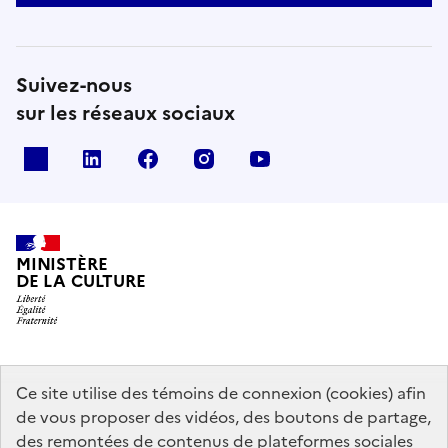
Suivez-nous
sur les réseaux sociaux
x
linkedin
facebook
instagram
youtube
MINISTÈRE
DE LA CULTURE
data.gouv.fr
legifrance.gouv.fr
info.gouv.fr
Ce site utilise des témoins de connexion (cookies) afin
de vous proposer des vidéos, des boutons de partage,
service-public.gouv.fr
des remontées de contenus de plateformes sociales