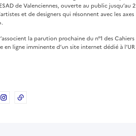
l’ESAD de Valenciennes, ouverte au public jusqu’au 23
’artistes et de designers qui résonnent avec les axe
».
associent la parution prochaine du n°1 des Cahiers 
e en ligne imminente d’un site internet dédié à l’UR 
ebook
ur X
rtager sur Linkedin
Partager sur Instagram
Copier dans le presse-papier