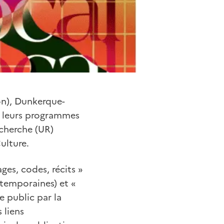
on), Dunkerque-
ni leurs programmes
cherche (UR)
ulture.
ges, codes, récits »
ntemporaines) et «
e public par la
 liens