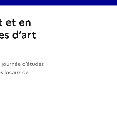
t et en
es d’art
e journée d’études
es locaux de