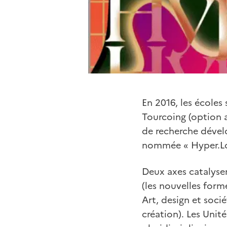
En 2016, les école
Tourcoing (option a
de recherche dével
nommée « Hyper.Loca
Deux axes catalysen
(les nouvelles form
Art, design et socié
création). Les Unit