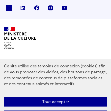
x
linkedin
facebook
instagram
youtube
MINISTÈRE
DE LA CULTURE
data.gouv.fr
legifrance.gouv.fr
info.gouv.fr
Ce site utilise des témoins de connexion (cookies) afin
de vous proposer des vidéos, des boutons de partage,
service-public.gouv.fr
des remontées de contenus de plateformes sociales
et des contenus animés et interactifs.
Mentions légales
Accessibilité : partiellement conforme
Politique
Tout accepter
d’utilisation des témoins de connexion (cookies)
Politique générale de