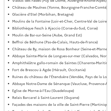
Viaduc des Fades (Puy de Dôme, Auvergne-Rhône-Alpes)
Château de Maulnes (Yonne, Bourgogne-Franche-Comté)
Glacière d’Etel (Morbihan, Bretagne)
Moulins de la Fontaine (Loir-et-Cher, Centre-Val de Loire)
Bibliothèque Fesch à Ajaccio (Corse-du-Sud, Corse)
Moulin de Bar-sur-Seine (Aube, Grand Est)
Beffroi de Béthune (Pas-de-Calais, Hauts-de-France)
Château de By, maison de Rosa Bonheur (Seine-et-Marne, Il
Abbaye Sainte-Marie de Longues-sur-mer (Calvados, Norm
Amphithéâtre gallo-romain de Saintes (Charente-Maritime,
Fort de Brescou à Agde (Hérault, Occitanie)
Ruines du château de l’Étenduère (Vendée, Pays de la Loire
Abbaye Notre-Dame de Sénanque (Vaucluse, Provence-Alpe
Eglise de Morne-à-l’Eau (Guadeloupe)
Relais Barcarel à Saint-Laurent (Guyane)
Façades des maisons de la ville de Saint-Pierre (Martinique)