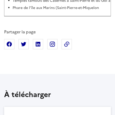
Temples tamouls des Casernes à Saint-Pierre et du Gol à Sa
Phare de l’île aux Marins (Saint-Pierre-et-Miquelon
Partager la page
Partager sur Facebook
Partager sur X
Partager sur Linkedin
Partager sur Instagram
Copier dans le presse
À télécharger