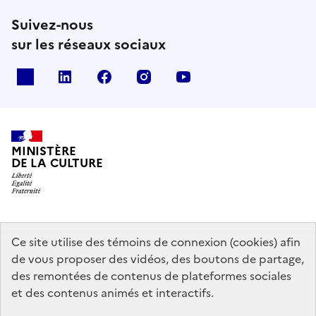
Suivez-nous
sur les réseaux sociaux
x
linkedin
facebook
instagram
youtube
MINISTÈRE
DE LA CULTURE
data.gouv.fr
legifrance.gouv.fr
info.gouv.fr
Ce site utilise des témoins de connexion (cookies) afin
de vous proposer des vidéos, des boutons de partage,
service-public.gouv.fr
des remontées de contenus de plateformes sociales
et des contenus animés et interactifs.