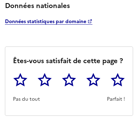
Données nationales
Données statistiques par domaine
Êtes-vous satisfait de cette page ?
1
2
3
4
5
Cette page ne pas m'a pas du tout été utile
Un peu
Cette page m'a été moyennemen
Cette page m'a été trè
Cette page 
Pas du tout
Parfait !