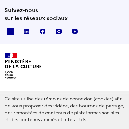
Suivez-nous
sur les réseaux sociaux
x
linkedin
facebook
instagram
youtube
MINISTÈRE
DE LA CULTURE
data.gouv.fr
legifrance.gouv.fr
info.gouv.fr
Ce site utilise des témoins de connexion (cookies) afin
de vous proposer des vidéos, des boutons de partage,
service-public.gouv.fr
des remontées de contenus de plateformes sociales
et des contenus animés et interactifs.