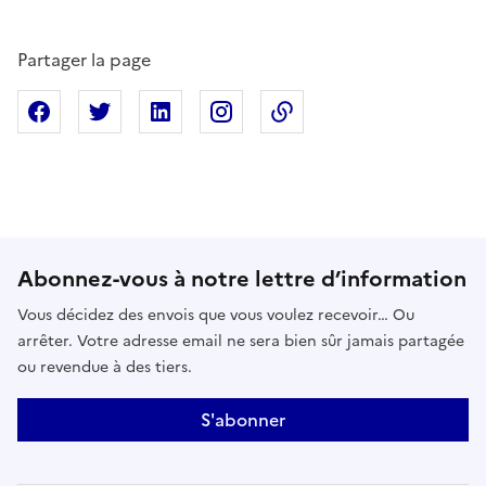
Partager la page
Partager sur Facebook
Partager sur X
Partager sur Linkedin
Partager sur Instagram
Copier dans le presse
Abonnez-vous à notre lettre d’information
Vous décidez des envois que vous voulez recevoir… Ou
arrêter. Votre adresse email ne sera bien sûr jamais partagée
ou revendue à des tiers.
S'abonner