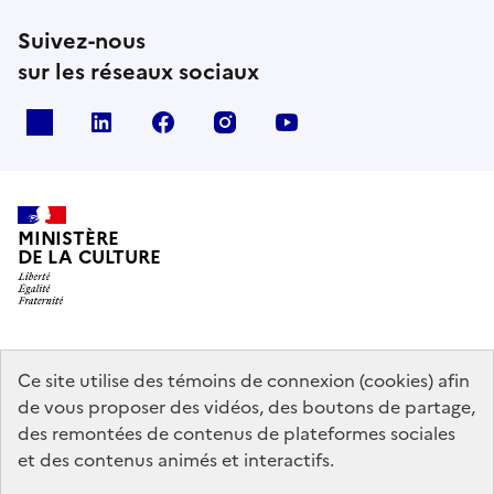
Suivez-nous
sur les réseaux sociaux
x
linkedin
facebook
instagram
youtube
MINISTÈRE
DE LA CULTURE
data.gouv.fr
legifrance.gouv.fr
info.gouv.fr
Ce site utilise des témoins de connexion (cookies) afin
de vous proposer des vidéos, des boutons de partage,
service-public.gouv.fr
des remontées de contenus de plateformes sociales
et des contenus animés et interactifs.