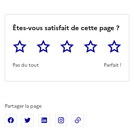
Êtes-vous satisfait de cette page ?
1
2
3
4
5
Cette page ne pas m'a pas du tout été utile
Un peu
Cette page m'a été moyennemen
Cette page m'a été trè
Cette page 
Pas du tout
Parfait !
Partager la page
Partager sur Facebook
Partager sur X
Partager sur Linkedin
Partager sur Instagram
Copier dans le presse