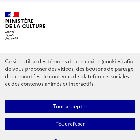
MINISTÈRE
DE LA CULTURE
data.gouv.fr
legifrance.gouv.fr
info.gouv.fr
Ce site utilise des témoins de connexion (cookies) afin
de vous proposer des vidéos, des boutons de partage,
service-public.gouv.fr
des remontées de contenus de plateformes sociales
et des contenus animés et interactifs.
Mentions légales
Accessibilité : partiellement conforme
Politique
Tout accepter
d’utilisation des témoins de connexion (cookies)
Politique générale de
protection des données
Plan du site
Tout refuser
Sauf mention contraire, tous les contenus de ce site sont sous
licence