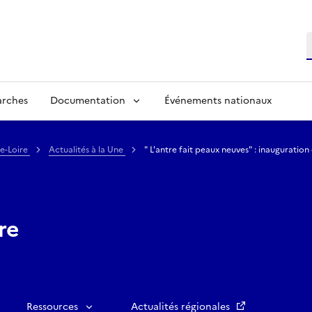
R
arches
Documentation
Événements nationaux
de-Loire
Actualités à la Une
" L'antre fait peaux neuves" : inauguration 
re
Ressources
Actualités régionales