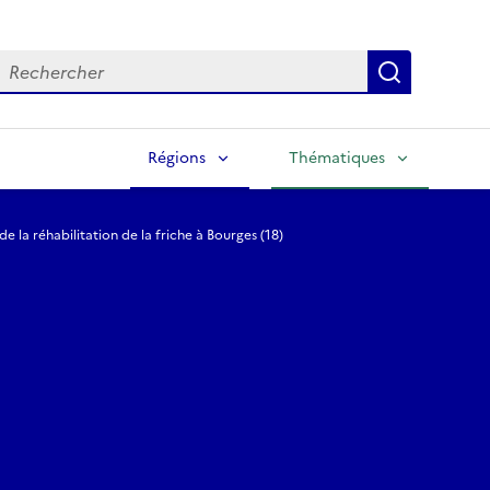
echercher
Lancer la
Régions
Thématiques
de la réhabilitation de la friche à Bourges (18)