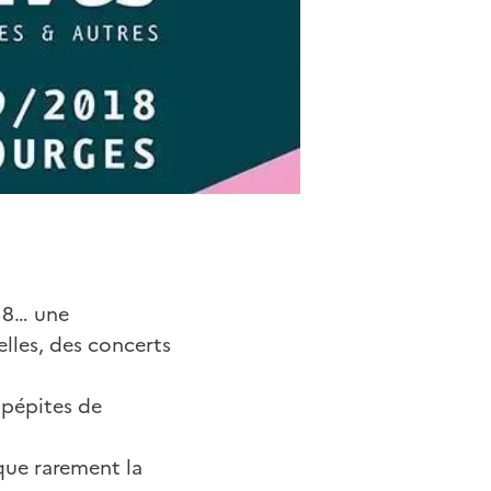
018… une
elles, des concerts
 pépites de
que rarement la