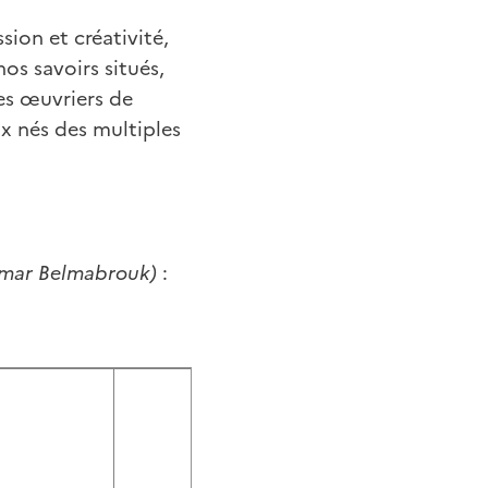
sion et créativité,
os savoirs situés,
les œuvriers de
x nés des multiples
Amar Belmabrouk)
: