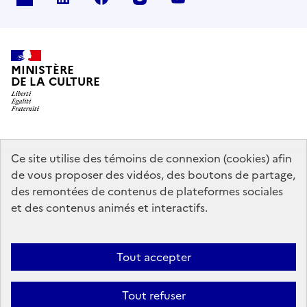
MINISTÈRE
DE LA CULTURE
data.gouv.fr
legifrance.gouv.fr
info.gouv.fr
Ce site utilise des témoins de connexion (cookies) afin
de vous proposer des vidéos, des boutons de partage,
service-public.gouv.fr
des remontées de contenus de plateformes sociales
et des contenus animés et interactifs.
Mentions légales
Accessibilité : partiellement conforme
Politique
Tout accepter
d’utilisation des témoins de connexion (cookies)
Politique générale de
protection des données
Plan du site
Tout refuser