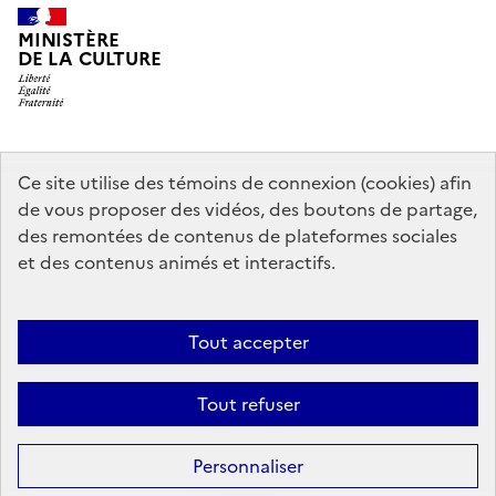
MINISTÈRE
DE LA CULTURE
data.gouv.fr
legifrance.gouv.fr
info.gouv.fr
Ce site utilise des témoins de connexion (cookies) afin
de vous proposer des vidéos, des boutons de partage,
service-public.gouv.fr
des remontées de contenus de plateformes sociales
et des contenus animés et interactifs.
Mentions légales
Accessibilité : partiellement conforme
Politique
Tout accepter
d’utilisation des témoins de connexion (cookies)
Politique générale de
protection des données
Plan du site
Tout refuser
Sauf mention contraire, tous les contenus de ce site sont sous
licence
Personnaliser
etalab-2.0