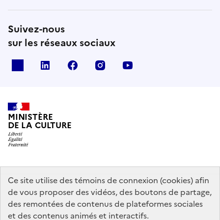
Suivez-nous
sur les réseaux sociaux
x
linkedin
facebook
instagram
youtube
MINISTÈRE
DE LA CULTURE
data.gouv.fr
legifrance.gouv.fr
info.gouv.fr
Ce site utilise des témoins de connexion (cookies) afin
de vous proposer des vidéos, des boutons de partage,
service-public.gouv.fr
des remontées de contenus de plateformes sociales
et des contenus animés et interactifs.