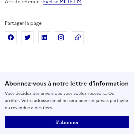
Artiste retenue :
Evelise MILLET
Partager la page
Partager sur Facebook
Partager sur X
Partager sur Linkedin
Partager sur Instagram
Copier dans le presse
Abonnez-vous à notre lettre d’information
Vous décidez des envois que vous voulez recevoir… Ou
arrêter. Votre adresse email ne sera bien sûr jamais partagée
ou revendue à des tiers.
S'abonner