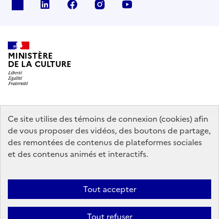
x
linkedin
facebook
instagram
youtube
MINISTÈRE
DE LA CULTURE
data.gouv.fr
legifrance.gouv.fr
info.gouv.fr
Ce site utilise des témoins de connexion (cookies) afin
de vous proposer des vidéos, des boutons de partage,
service-public.gouv.fr
des remontées de contenus de plateformes sociales
et des contenus animés et interactifs.
Mentions légales
Accessibilité : partiellement conforme
Politique
Tout accepter
d’utilisation des témoins de connexion (cookies)
Politique générale de
protection des données
Plan du site
Tout refuser