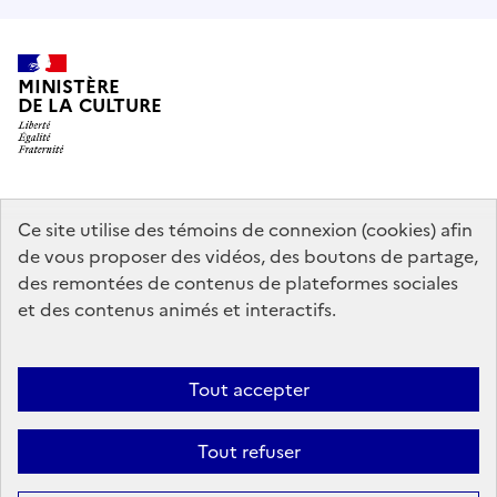
MINISTÈRE
DE LA CULTURE
data.gouv.fr
legifrance.gouv.fr
info.gouv.fr
Ce site utilise des témoins de connexion (cookies) afin
de vous proposer des vidéos, des boutons de partage,
service-public.gouv.fr
des remontées de contenus de plateformes sociales
et des contenus animés et interactifs.
Mentions légales
Accessibilité : partiellement conforme
Politique
Tout accepter
d’utilisation des témoins de connexion (cookies)
Politique générale de
protection des données
Plan du site
Tout refuser